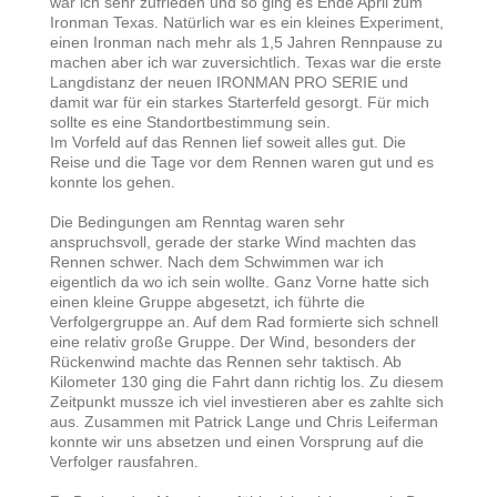
war ich sehr zufrieden und so ging es Ende April zum
Ironman Texas. Natürlich war es ein kleines Experiment,
einen Ironman nach mehr als 1,5 Jahren Rennpause zu
machen aber ich war zuversichtlich. Texas war die erste
Langdistanz der neuen IRONMAN PRO SERIE und
damit war für ein starkes Starterfeld gesorgt. Für mich
sollte es eine Standortbestimmung sein.
Im Vorfeld auf das Rennen lief soweit alles gut. Die
Reise und die Tage vor dem Rennen waren gut und es
konnte los gehen.
Die Bedingungen am Renntag waren sehr
anspruchsvoll, gerade der starke Wind machten das
Rennen schwer. Nach dem Schwimmen war ich
eigentlich da wo ich sein wollte. Ganz Vorne hatte sich
einen kleine Gruppe abgesetzt, ich führte die
Verfolgergruppe an. Auf dem Rad formierte sich schnell
eine relativ große Gruppe. Der Wind, besonders der
Rückenwind machte das Rennen sehr taktisch. Ab
Kilometer 130 ging die Fahrt dann richtig los. Zu diesem
Zeitpunkt mussze ich viel investieren aber es zahlte sich
aus. Zusammen mit Patrick Lange und Chris Leiferman
konnte wir uns absetzen und einen Vorsprung auf die
Verfolger rausfahren.