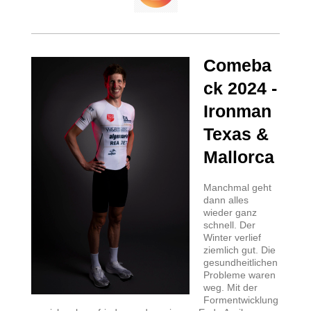
Comeba
ck 2024 -
Ironman
Texas &
Mallorca
Manchmal geht
dann alles
wieder ganz
schnell. Der
Winter verlief
ziemlich gut. Die
gesundheitlichen
Probleme waren
weg. Mit der
Formentwicklung