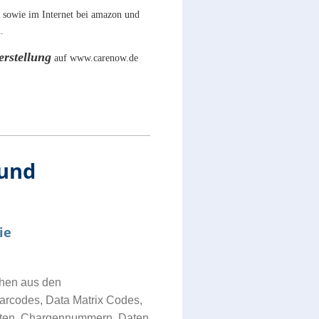
 sowie im Internet bei amazon und
n.
rstellung
auf www.carenow.de
und
ie
chen aus den
Barcodes, Data Matrix Codes,
daten, Chargennummern, Daten