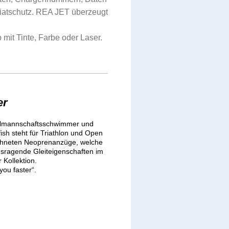
giatschutz. REA JET überzeugt
b mit Tinte, Farbe oder Laser.
er
nalmannschaftsschwimmer und
ish steht für Triathlon und Open
chneten Neoprenanzüge, welche
ausragende Gleiteigenschaften im
 Kollektion.
you faster“.