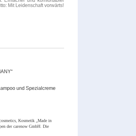
d. Einfacher und komfortabler
to: Mit Leidenschaft vorwärts!
MANY“
nshampoo und Spezialcreme
cosmetics, Kosmetik „Made in
uppen der carenow GmbH. Die