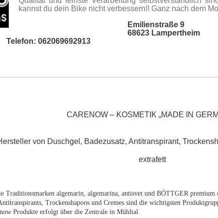
Qualität und feinste Verarbeitung selbstverständlich sin
kannst du dein Bike nicht verbessern!! Ganz nach dem Mot
Emilienstraße 9
68623 Lampertheim
2069692913
CARENOW – KOSMETIK „MADE IN GER
Hersteller von Duschgel, Badezusatz, Antitranspirant, Trocke
extrafett
ie Traditionsmarken algemarin, algemarina, antisvet und BÖTTGER premium 
Antitranspirants, Trockenshapoos und Cremes sind die wichtigsten Produktgr
enow Produkte erfolgt über die Zentrale in Mühltal.