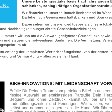
Unsere Leistungsstärke basiert auf jahrelangen 
schlanken, schlagkräftigen Organisationsstruktu
Wir finanzieren unseren Immobilienbestand im Wesen
Darlehen von Genossenschaftsbanken und Sparkass
Dabei sehen wir unsere Kreditgeber als unsere loka
t und Nachhaltigkeit ausgerichtete Geschäftsbeziehungen.
e kümmern wir uns um die Auswahl geeigneter Grundstücke sowie
n und steuern die notwendigen Baufirmen. Die Vermietung, Verw
ngsspektrum ab.
rum entlang der kompletten Wertschöpfungskette: von der ersten 
ierung und Vermarktung – alles aus einer Hand.
BIKE-INNOVATIONS: MIT LEIDENSCHAFT VO
Erfülle Dir Deinen Traum vom perfekten Bike! In unsere
riesige Auswahl an erstklassigen Parts,die Dein Herz
Bequem und ohne Zeitdruck kannst Du bei uns ve
Ladenöffnungszeiten und Feiertagen! Wir wissen, wo
selbst und nehmen dich gerne an die Hand! Wir führen